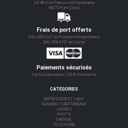
24/48 H en France métropolitaine
48/72 H en Corse
Frais de port offerts
Dès 300 € HT en France métropolitaine
Dès 900 € HT en Corse
Paiements sécurisés
Cartes bancaires, LCR & Virements
CATÉGORIES
IMPRESSION ET LABO
ALBUMS / CARTONNAGE
CADRES
PHOTO
ENERGIE
TELEPHONIE