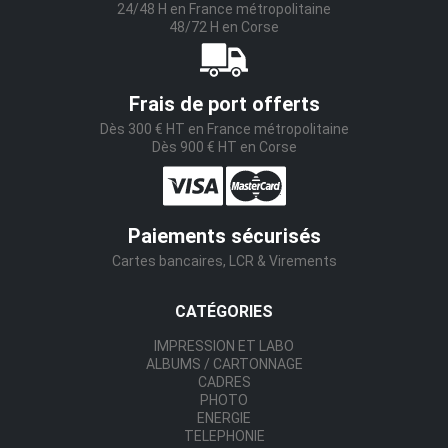
24/48 H en France métropolitaine
48/72 H en Corse
Frais de port offerts
Dès 300 € HT en France métropolitaine
Dès 900 € HT en Corse
Paiements sécurisés
Cartes bancaires, LCR & Virements
CATÉGORIES
IMPRESSION ET LABO
ALBUMS / CARTONNAGE
CADRES
PHOTO
ENERGIE
TELEPHONIE