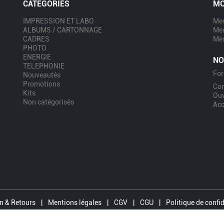
CATÉGORIES
MO
IMPRESSION ET LABO
Mes
ALBUMS / CARTONNAGE
Me
CADRES
Mes
PHOTO
ENERGIE
NO
TELEPHONIE
For
Nouveautés
Promotions
Co
Kits
Ouv
Non catégorisés
Acc
n & Retours
|
Mentions légales
|
CGV
|
CGU
|
Politique de confid
© 2026 - Tous droits réservés - direct-sed.com