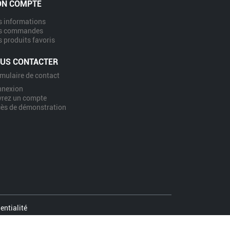
N COMPTE
 informations
s commandes
 produits favoris
US CONTACTER
mulaire de contact
nnexion
rez un compte
ès de démonstration
entialité