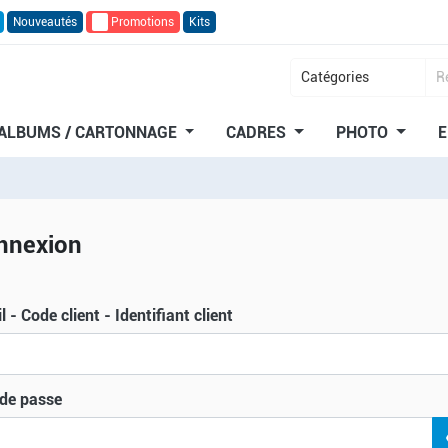
Nouveautés
🔥
Promotions
Kits
ALBUMS / CARTONNAGE
CADRES
PHOTO
E
nnexion
 - Code client - Identifiant client
de passe
v