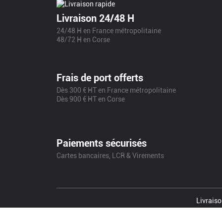
Livraison 24/48 H
24/48 H en France métropolitaine
48/72 H en Corse
Frais de port offerts
Dès 300 € HT en France métropolitaine
Dès 900 € HT en Corse
Paiements sécurisés
Cartes bancaires, LCR & Virements
Livraiso